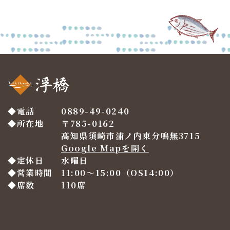
ペ
ー
ジ
送
り
電話
0889-49-0240
所在地
〒785-0162
高知県須崎市浦ノ内東分鳴無3715
Google Mapを開く
定休日
水曜日
営業時間
11:00〜15:00（OS14:00）
席数
110席